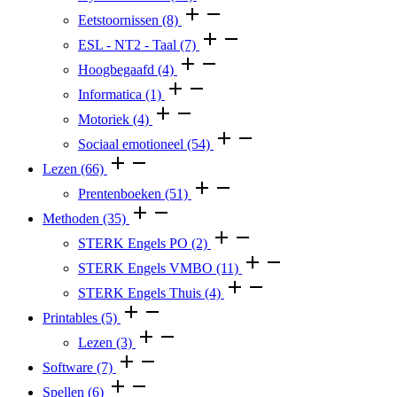
Eetstoornissen
(8)
ESL - NT2 - Taal
(7)
Hoogbegaafd
(4)
Informatica
(1)
Motoriek
(4)
Sociaal emotioneel
(54)
Lezen
(66)
Prentenboeken
(51)
Methoden
(35)
STERK Engels PO
(2)
STERK Engels VMBO
(11)
STERK Engels Thuis
(4)
Printables
(5)
Lezen
(3)
Software
(7)
Spellen
(6)