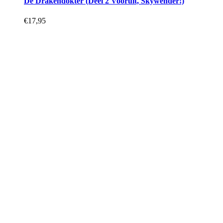
De Drakendokter (Deel 2 Vooruit, Skywender!)
€
17,95