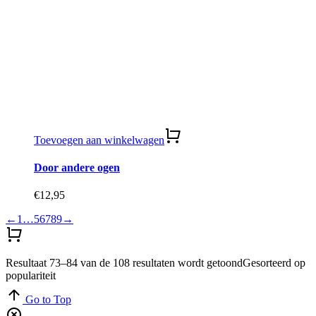
Toevoegen aan winkelwagen
Door andere ogen
€
12,95
←
1
…
5
6
7
8
9
→
Resultaat 73–84 van de 108 resultaten wordt getoond
Gesorteerd op
populariteit
Go to Top