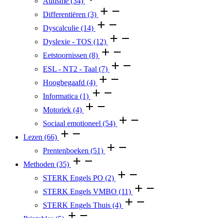
Autisme
(34)
Differentiëren
(3)
Dyscalculie
(14)
Dyslexie - TOS
(12)
Eetstoornissen
(8)
ESL - NT2 - Taal
(7)
Hoogbegaafd
(4)
Informatica
(1)
Motoriek
(4)
Sociaal emotioneel
(54)
Lezen
(66)
Prentenboeken
(51)
Methoden
(35)
STERK Engels PO
(2)
STERK Engels VMBO
(11)
STERK Engels Thuis
(4)