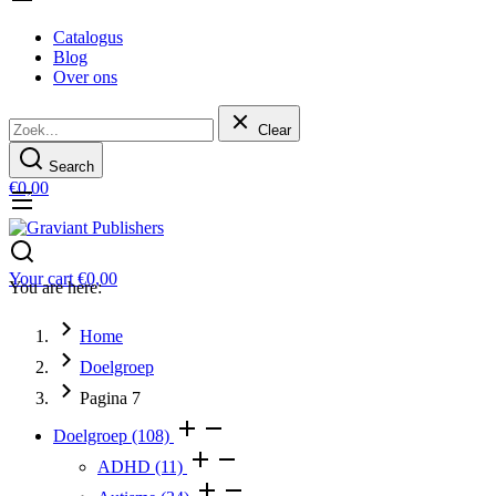
Catalogus
Blog
Over ons
Clear
Search
€
0,00
Your cart
€
0,00
You are here:
Home
Doelgroep
Pagina 7
Doelgroep
(108)
ADHD
(11)