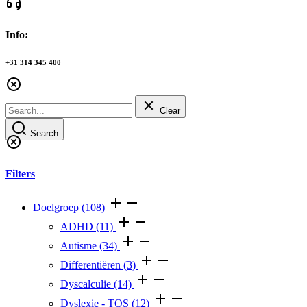
Info:
+31 314 345 400
Clear
Search
Filters
Doelgroep
(108)
ADHD
(11)
Autisme
(34)
Differentiëren
(3)
Dyscalculie
(14)
Dyslexie - TOS
(12)